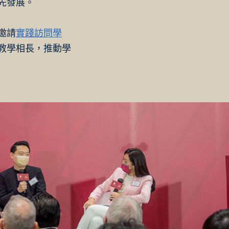
先發展。​
邀請
實踐訪問學
教學相長，推動學